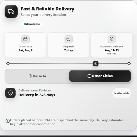
Fast & Reliable Delivery
Select your delivery location
Available
Order date
Dispatch
Estimated delivery
Sat, Aug 8
Today
Aug 11–13
Tue–Thu
Other Cities
Karachi
Delivery across Pakistan
Nationwide
Delivery in 3–5 days
Orders placed before 8 PM are dispatched the same day. Delivery estimates
begin after order confirmation.