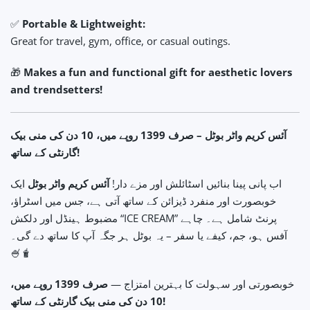
✅
Portable & Lightweight:
Great for travel, gym, office, or casual outings.
🎁
Makes a fun and functional gift for aesthetic lovers
and trendsetters!
آئس کریم واٹر بوٹل – صرف 1399 روپے میں، 10 دن کی منی بیک
گارنٹی کے ساتھ!
اب پانی پینا بنائیں اسٹائلش اور مزے دار!
آئس کریم واٹر بوٹل
ایک
خوبصورت اور منفرد ڈیزائن کے ساتھ آتی ہے، جس میں اسٹراؤ،
مضبوط ہینڈل اور دلکش “ICE CREAM” پرنٹ شامل ہے۔ چاہے
آفس ہو، جم، کیفے یا سفر – یہ بوٹل ہر جگہ آپ کا ساتھ دے گی۔
🍧🧋
خوبصورتی اور سہولت کا بہترین امتزاج —
صرف 1399 روپے میں،
10 دن کی منی بیک گارنٹی کے ساتھ!