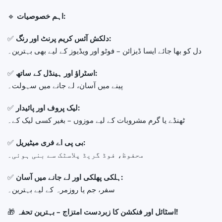
🔹
اہم خصوصیات:
✅
دلکش آئس کریم پرنٹ اور رنگ:
دل کو بھا جائے ایسا ڈیزائن – فوٹو اور ویڈیوز کے لیے بھی بہترین۔
✅
اسٹراؤ اور ہینڈل کے ساتھ:
پینے میں آسان، لے جانے میں سہولت۔
✅
لیک پروف اور پائیدار:
ٹھنڈے یا گرم مشروبات کے لیے موزوں – بغیر کسی لیک کے۔
✅
بی پی اے فری میٹیریل:
محفوظ، فوڈ گریڈ پلاسٹک سے بنی ہوئی۔
✅
ہلکی پھلکی اور لے جانے میں آسان:
سفر، جم یا روزمرہ کے لیے بہترین۔
🎁
اسٹائل اور فنکشن کا زبردست امتزاج – بہترین تحفہ!