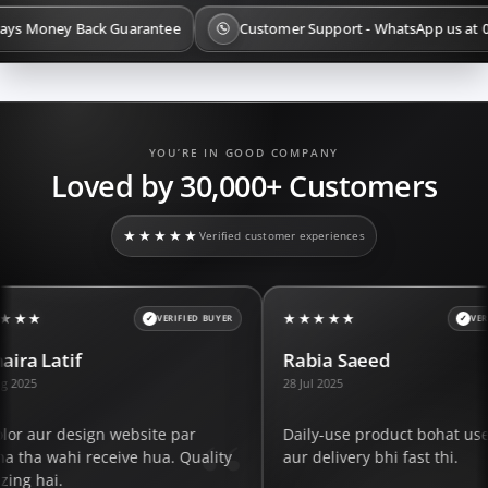
ey Back Guarantee
Customer Support - WhatsApp us at 03 111 00
YOU’RE IN GOOD COMPANY
Loved by 30,000+ Customers
★★★★★
Verified customer experiences
★★★★★
★
VERIFIED BUYER
VERIFIED BUYER
Rabia Saeed
Sh
28 Jul 2025
15 
bsite par
Daily-use product bohat useful nikla
Pa
e hua. Quality
aur delivery bhi fast thi.
exp
ord